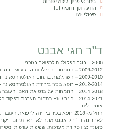
בירור אי פריון וטיפולי פוריות
הזרעה תוך רחמית IUI
טיפולי IVF
ד"ר חגי אבנט
2006 – בוגר הפקולטה לרפואה בטכניון
2006-2012 – התמחות במיילדות וגניקולוגיה במרכז הרפואי כרמל
2009-2010 – השתלמות בתחום האולטרהסאונד המיילדותי תחת פרופ' שמחה יגל, הדסה – הר הצופים
2012-2014 – רופא בכיר ביחידת האולטרהסאונד – מרכז רפואי כרמל
2014-2018 – התמחות-על ברפואת האם והעובר ב- Royal Hospital for Women, סידני, אוסטרליה
אוסטרליה
החל מ- 2018 רופא בכיר ביחידה לרפואת העובר ובמכון האולטרהסאונד שבמרכז הרפואי שיבא – תל השומר.
לאחרונה דר' חגי אבנט מונה לאחראי תחום דיקורי
סאונד כגון סקירת מערכות, שקיפות עורפית וסקירות