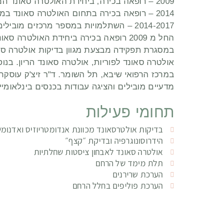
2009 – רופאה בכירה, ביחידת האולטרה סאונד המיילדותי והגינקולוגי, המרכז הרפואי שיבא, תל השומר
2014 – רופאה בכירה בתחום האולטרה סאונד במרכז לאנדומטריוזיס, המרכז הרפואי שיבא, תל השומר
2014-2017 – השתלמויות במספר מרכזים מובילים באירופה בתחום האולטרה סאונד הגינקולוגי
החל מ 2009 רופאה בכירה ביחידת האולטרה
במסגרת תפקידה מבצעת מגוון בדיקות אולטרה סאו
במרכז הרפואי שיבא, תל השומר. ד"ר זיצ'ק עוסק
מדעיים מובילים והציגה עבודות בכנסים בינלאומיי
תחומי פעילות
בדיקות אולטרסאונד מכוונת אנדומטריוזיס ואדנומיו
הידרוסונוגרפיה ובדיקת ״קצף״
אולטרה סאונד לאבחון ציסטות שחלתיות
תלת מימד של הרחם
הערכת שרירנים
הערכת פוליפים בחלל הרחם