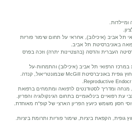
 ומיילדות.
יון.
י תל אביב (איכילוב), אחראי על תחום שימור פוריות
ואה באוניברסיטת תל אביב.
סיטה העברית והדסה (בהצטיינות יתרה) וזכה בפרס
ת במרכז הרפואי תל אביב (איכילוב) והתמחות-על
רסיטת McGill שבמונטריאול, קנדה.
Reproductive Endocrin
מנחה ומדריך לסטודנטים לרפואה ומתמחים ברפואת
עת רפואיים בינלאומיים בתחום הגינקולוגיה והפריון.
וסי חסון משמש כיועץ הפריון הארצי של קופ"ח מאוחדת.
וץ גופית, הקפאת ביציות, שימור פוריות ותרומת ביציות.