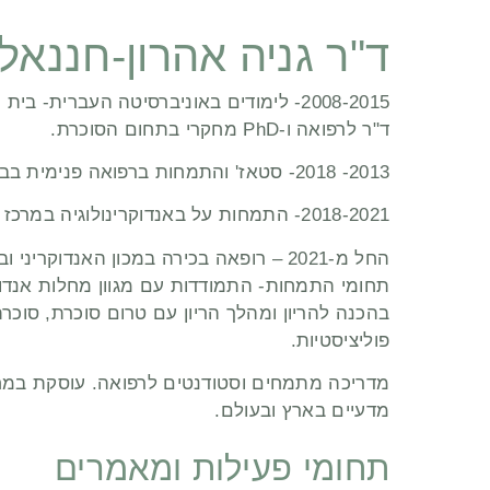
ד"ר גניה אהרון-חננאל
2008-2015- לימודים באוניברסיטה העברית
ד"ר לרפואה ו-PhD מחקרי בתחום הסוכרת.
2013- 2018- סטאז' והתמחות ברפואה פנימית בבית החולים איכילוב.
2018-2021- התמחות על באנדוקרינולוגיה במרכז הרפואי שיבא תל השומר.
החל מ-2021 – רופאה בכירה במכון האנדוק
תחומי התמחות- התמודדות עם מגוון מחלות אנדוקר
פוליציסטיות.
מדריכה מתמחים וסטודנטים לרפואה. עוסקת במח
מדעיים בארץ ובעולם.
תחומי פעילות ומאמרים