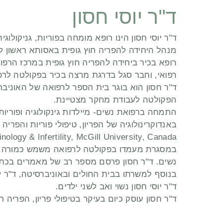
ד"ר יוסי חסון
ד"ר יוסי חסון הינו רופא מומחה בפוריות, גניקולוגיה
מנהל היחידה להפריה חוץ גופית באסותא ראשון לצ
רופא בכיר ביחידה להפריה חוץ גופית במרכז הרפוא
רפואי, וחבר סגל בדרגת מרצה בכיר בפקולטה לרפ
ד"ר חסון הוא בוגר בית הספר לרפואה של האוניבר
הפקולטה לעבודת מחקר מצטיינת.
התמחה ברפואת נשים- מיילדות גינקולוגיה ופוריו
באנדוקרינולוגיה של הפריון, טיפולי פוריות והפריה חוץ גופית באוניב
ology & Infertility, McGill University, Canada.
במסגרת מעמדו בפקולטה לרפואה משמש כמורה, 
נשים. ד"ר חסון פרסם מספר רב של מאמרים בכתבי 
בנוסף למשרתו בבית החולים ובאוניברסיטה, ד"ר י
ד"ר יוסי חסון נשוי ואב לשני ילדים.
ד"ר חסון עוסק כיום בעיקר בטיפולי פריון, הפריה ח