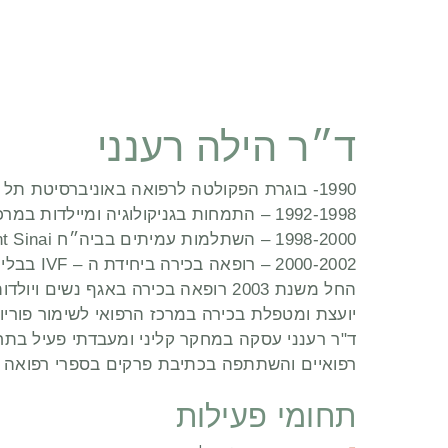
ד״ר הילה רענני
1990- בוגרת הפקולטה לרפואה באוניברסיטת תל אביב.
1992-1998 – התמחות בגניקולוגיה ומיילדות במרכז הרפואי ״רבין״ קמפוס בלינסון.
1998-2000 – השתלמות עמיתים בביה״ח Mount Sinai, טורנטו, קנדה.
2000-2002 – רופאה בכירה ביחידת ה – IVF בבלינסון.
החל משנת 2003 רופאה בכירה באגף נשים ויולדות במרכז הרפואי שיבא, ביחידת ה – IVF.
יועצת ומטפלת בכירה במרכז הרפואי לשימור פוריות
ד"ר רענני עסקה במחקר קליני ומעבדתי פעיל בתח
רפואיים והשתתפה בכתיבת פרקים בספרי רפואה ה
תחומי פעילות